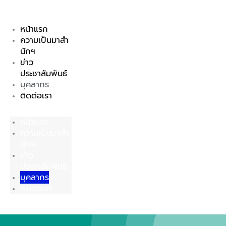
Skip
to
หน้าแรก
content
ความเป็นมาสำ
นักฯ
ข่าว
ประชาสัมพันธ์
บุคลากร
ติดต่อเรา
หน้าแรก
ความเป็นมาสำ
นักฯ
ข่าว
ประชาสัมพันธ์
บุคลากร
ติดต่อเรา