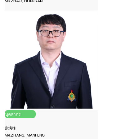
MR.ZHAO, HONGYAN
บุคลากร
张满峰
MR.ZHANG, MANFENG