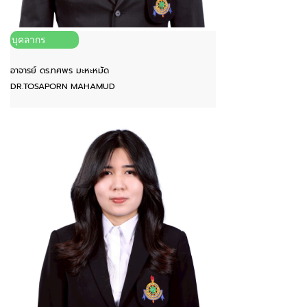
บุคลากร
อาจารย์ ดร.ทศพร มะหะหมัด
DR.TOSAPORN MAHAMUD