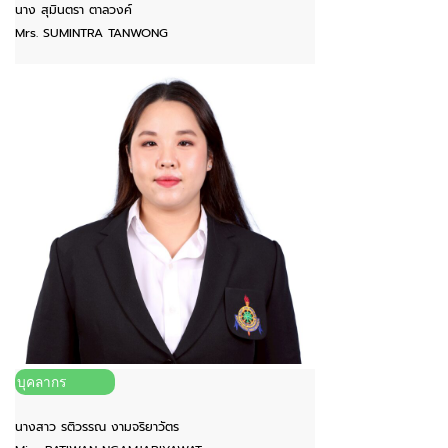
นาง สุมินตรา ตาลวงค์
Mrs. SUMINTRA TANWONG
บุคลากร
นางสาว รติวรรณ งามจริยาวัตร