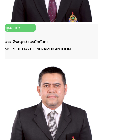
บุคลากร
นาย พิชญุตม์ เนรมิตกันทร
Mr. PHITCHAYUT NERAMITKANTHON