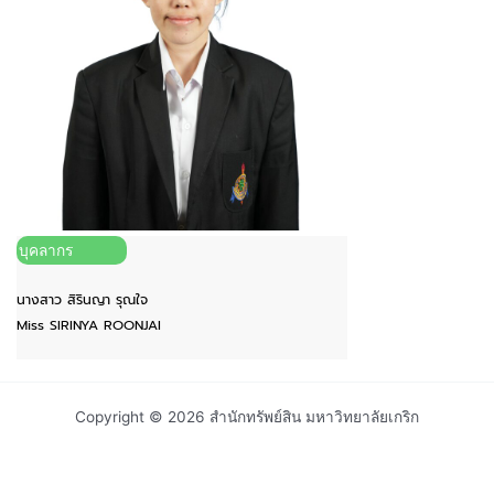
บุคลากร
นางสาว สิรินญา รุณใจ
Miss SIRINYA ROONJAI
Copyright © 2026 สำนักทรัพย์สิน มหาวิทยาลัยเกริก