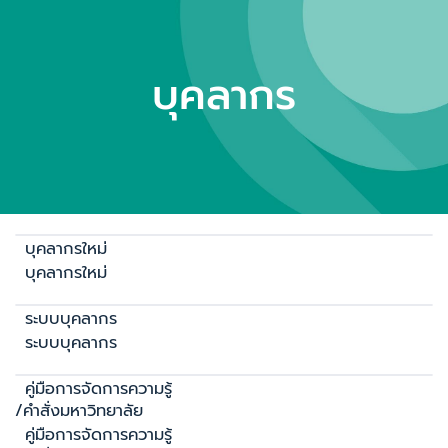
บุคลากร
บุคลากรใหม่
บุคลากรใหม่
ระบบบุคลากร
ระบบบุคลากร
คู่มือการจัดการความรู้
/คำสั่งมหาวิทยาลัย
คู่มือการจัดการความรู้