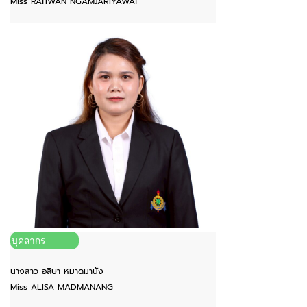
Miss RATIWAN NGAMJARIYAWAT
บุคลากร
นางสาว อลิษา หมาดมานัง
Miss ALISA MADMANANG