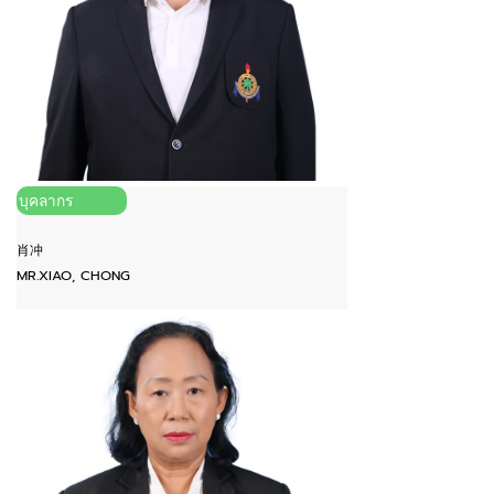
บุคลากร
肖冲
MR.XIAO, CHONG