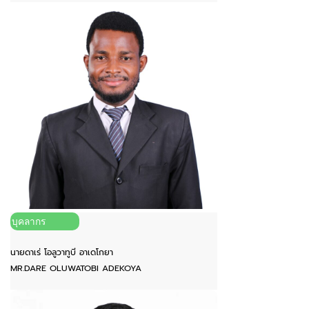
บุคลากร
นายดาเร่ โอลูวาทูบี อาเดโกยา
MR.DARE OLUWATOBI ADEKOYA