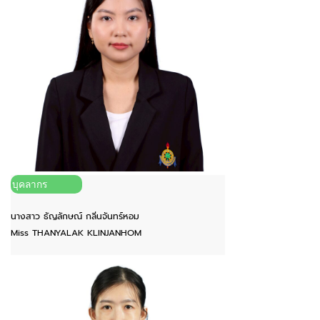
บุคลากร
นางสาว ธัญลักษณ์ กลิ่นจันทร์หอม
Miss THANYALAK KLINJANHOM