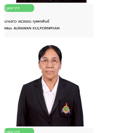
บุคลากร
นางสาว อรวรรณ กุลพรพันธ์
Miss AURAWAN KULPORNPHAN
บุคลากร