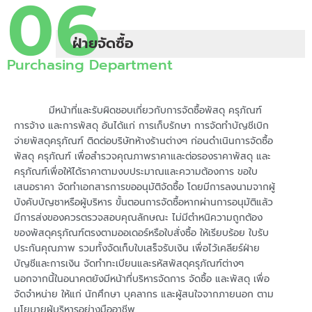
06
ฝ่ายจัดซื้อ
Purchasing Department
มีหน้าที่และรับผิดชอบเกี่ยวกับการจัดซื้อพัสดุ ครุภัณฑ์
การจ้าง และการพัสดุ อันได้แก่ การเก็บรักษา การจัดทำบัญชีเบิก
จ่ายพัสดุครุภัณฑ์ ติดต่อบริษัทห้างร้านต่างๆ ก่อนดำเนินการจัดซื้อ
พัสดุ ครุภัณฑ์ เพื่อสำรวจคุณภาพราคาและต่อรองราคาพัสดุ และ
ครุภัณฑ์เพื่อให้ได้ราคาตามงบประมาณและความต้องการ ขอใบ
เสนอราคา จัดทำเอกสารการขออนุมัติจัดซื้อ โดยมีการลงนามจากผู้
บังคับบัญชาหรือผู้บริหาร ขั้นตอนการจัดซื้อหากผ่านการอนุมัติแล้ว
มีการส่งของควรตรวจสอบคุณลักษณะ ไม่มีตำหนิความถูกต้อง
ของพัสดุครุภัณฑ์ตรงตามออเดอร์หรือใบสั่งซื้อ ให้เรียบร้อย ใบรับ
ประกันคุณภาพ รวมทั้งจัดเก็บใบเสร็จรับเงิน เพื่อไว้เคลียร์ฝ่าย
บัญชีและการเงิน จัดทำทะเบียนและรหัสพัสดุครุภัณฑ์ต่างๆ
นอกจากนี้ในอนาคตยังมีหน้าที่บริหารจัดการ จัดซื้อ และพัสดุ เพื่อ
จัดจำหน่าย ให้แก่ นักศึกษา บุคลากร และผู้สนใจจากภายนอก ตาม
นโยบายผู้บริหารอย่างมืออาชีพ