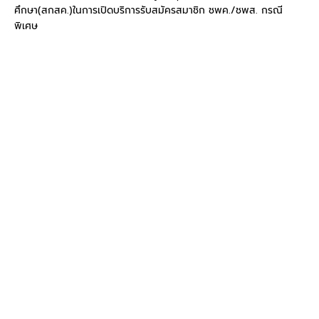
ศึกษา(สกสค.)ในการเปิดบริการรับสมัครสมาชิก ชพค./ชพส. กรณี
พิเศษ