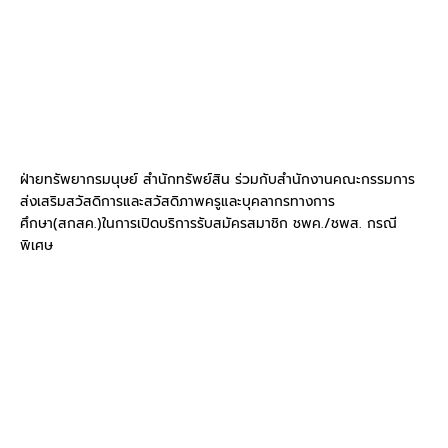
ฝ่ายทรัพยากรมนุษย์ สำนักทรัพย์สิน ร่วมกับสำนักงานคณะกรรมการ
ส่งเสริมสวัสดิการและสวัสดิภาพครูและบุคลากรทางการ
ศึกษา(สกสค.)ในการเปิดบริการรับสมัครสมาชิก ชพค./ชพส. กรณี
พิเศษ