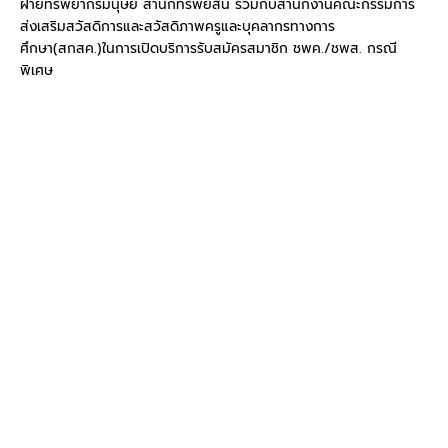
ฝ่ายทรัพยากรมนุษย์ สำนักทรัพย์สิน ร่วมกับสำนักงานคณะกรรมการ
ส่งเสริมสวัสดิการและสวัสดิภาพครูและบุคลากรทางการ
ศึกษา(สกสค.)ในการเปิดบริการรับสมัครสมาชิก ชพค./ชพส. กรณี
พิเศษ